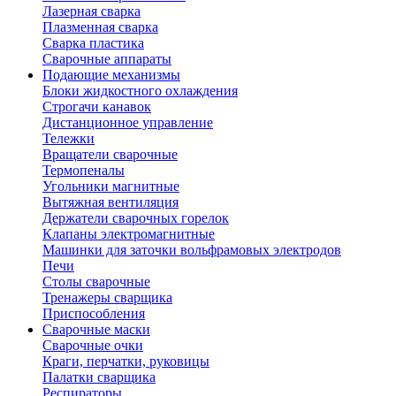
Лазерная сварка
Плазменная сварка
Сварка пластика
Сварочные аппараты
Подающие механизмы
Блоки жидкостного охлаждения
Строгачи канавок
Дистанционное управление
Тележки
Вращатели сварочные
Термопеналы
Угольники магнитные
Вытяжная вентиляция
Держатели сварочных горелок
Клапаны электромагнитные
Машинки для заточки вольфрамовых электродов
Печи
Столы сварочные
Тренажеры сварщика
Приспособления
Сварочные маски
Сварочные очки
Краги, перчатки, руковицы
Палатки сварщика
Респираторы