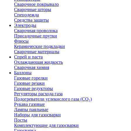
Сварочное покрывало
Сварочные шторы
Спецодежда
Средства защиты
Электроды
Сварочная проволока
Присадочные прутки
Флюсы
Керамические подкладки
Сварочные материалы
Спрей и паста
Охлаждающая жидкость
Сварочная химия
Баллоны
Газовые горелки
Газовые резаки
Газовые редукторы
Регуляторы расхода газа
Подогреватели углекислого газа (CO₂)
Рукава газовые
Лампы паяльные
Наборы для газосварки
Посты
Комплектующие для газосварки
Газосварка