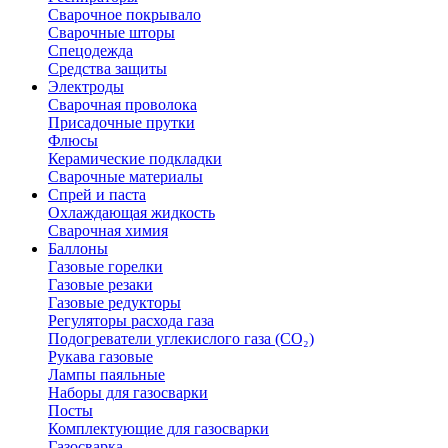
Сварочное покрывало
Сварочные шторы
Спецодежда
Средства защиты
Электроды
Сварочная проволока
Присадочные прутки
Флюсы
Керамические подкладки
Сварочные материалы
Спрей и паста
Охлаждающая жидкость
Сварочная химия
Баллоны
Газовые горелки
Газовые резаки
Газовые редукторы
Регуляторы расхода газа
Подогреватели углекислого газа (CO₂)
Рукава газовые
Лампы паяльные
Наборы для газосварки
Посты
Комплектующие для газосварки
Газосварка