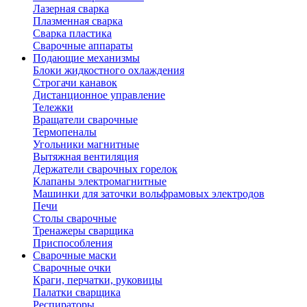
Лазерная сварка
Плазменная сварка
Сварка пластика
Сварочные аппараты
Подающие механизмы
Блоки жидкостного охлаждения
Строгачи канавок
Дистанционное управление
Тележки
Вращатели сварочные
Термопеналы
Угольники магнитные
Вытяжная вентиляция
Держатели сварочных горелок
Клапаны электромагнитные
Машинки для заточки вольфрамовых электродов
Печи
Столы сварочные
Тренажеры сварщика
Приспособления
Сварочные маски
Сварочные очки
Краги, перчатки, руковицы
Палатки сварщика
Респираторы