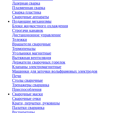
Лазерная сварка
Плазменная сварка
Сварка пластика
Сварочные аппараты
Подающие механизмы
Блоки жидкостного охлаждения
Строгачи канавок
Дистанционное управление
Тележки
Вращатели сварочные
Термопеналы
Угольники магнитные
Вытяжная вентиляция
Держатели сварочных горелок
Клапаны электромагнитные
Машинки для заточки вольфрамовых электродов
Печи
Столы сварочные
Тренажеры сварщика
Приспособления
Сварочные маски
Сварочные очки
Краги, перчатки, руковицы
Палатки сварщика
Респираторы