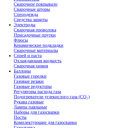
Сварочное покрывало
Сварочные шторы
Спецодежда
Средства защиты
Электроды
Сварочная проволока
Присадочные прутки
Флюсы
Керамические подкладки
Сварочные материалы
Спрей и паста
Охлаждающая жидкость
Сварочная химия
Баллоны
Газовые горелки
Газовые резаки
Газовые редукторы
Регуляторы расхода газа
Подогреватели углекислого газа (CO₂)
Рукава газовые
Лампы паяльные
Наборы для газосварки
Посты
Комплектующие для газосварки
Газосварка