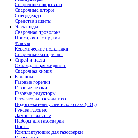
Сварочное покрывало
Сварочные шторы
Спецодежда
Средства защиты
Электроды
Сварочная проволока
Присадочные прутки
Флюсы
Керамические подкладки
Сварочные материалы
Спрей и паста
Охлаждающая жидкость
Сварочная химия
Баллоны
Газовые горелки
Газовые резаки
Газовые редукторы
Регуляторы расхода газа
Подогреватели углекислого газа (CO₂)
Рукава газовые
Лампы паяльные
Наборы для газосварки
Посты
Комплектующие для газосварки
Газосварка