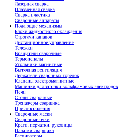
Лазерная сварка
Плазменная сварка
Сварка пластика
Сварочные аппараты
Подающие механизмы
Блоки жидкостного охлаждения
Строгачи канавок
Дистанционное управление
Тележки
Вращатели сварочные
Термопеналы
Угольники магнитные
Вытяжная вентиляция
Держатели сварочных горелок
Клапаны электромагнитные
Машинки для заточки вольфрамовых электродов
Печи
Столы сварочные
Тренажеры сварщика
Приспособления
Сварочные маски
Сварочные очки
Краги, перчатки, руковицы
Палатки сварщика
Респираторы