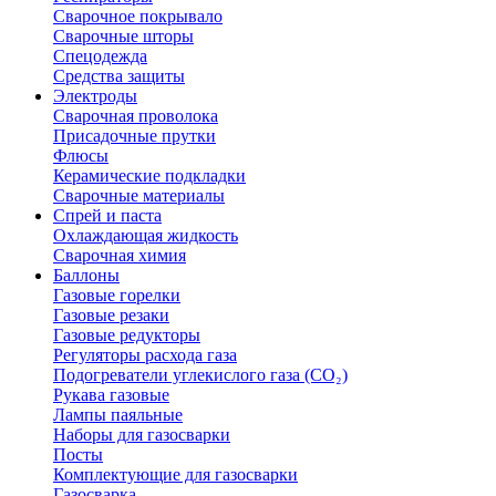
Сварочное покрывало
Сварочные шторы
Спецодежда
Средства защиты
Электроды
Сварочная проволока
Присадочные прутки
Флюсы
Керамические подкладки
Сварочные материалы
Спрей и паста
Охлаждающая жидкость
Сварочная химия
Баллоны
Газовые горелки
Газовые резаки
Газовые редукторы
Регуляторы расхода газа
Подогреватели углекислого газа (CO₂)
Рукава газовые
Лампы паяльные
Наборы для газосварки
Посты
Комплектующие для газосварки
Газосварка