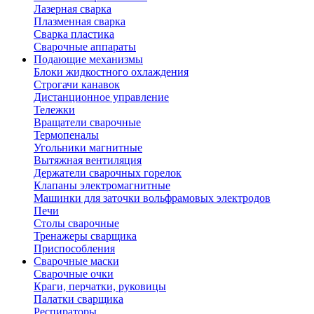
Лазерная сварка
Плазменная сварка
Сварка пластика
Сварочные аппараты
Подающие механизмы
Блоки жидкостного охлаждения
Строгачи канавок
Дистанционное управление
Тележки
Вращатели сварочные
Термопеналы
Угольники магнитные
Вытяжная вентиляция
Держатели сварочных горелок
Клапаны электромагнитные
Машинки для заточки вольфрамовых электродов
Печи
Столы сварочные
Тренажеры сварщика
Приспособления
Сварочные маски
Сварочные очки
Краги, перчатки, руковицы
Палатки сварщика
Респираторы