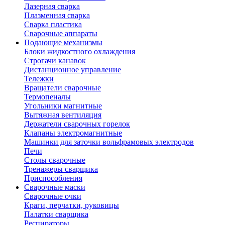
Лазерная сварка
Плазменная сварка
Сварка пластика
Сварочные аппараты
Подающие механизмы
Блоки жидкостного охлаждения
Строгачи канавок
Дистанционное управление
Тележки
Вращатели сварочные
Термопеналы
Угольники магнитные
Вытяжная вентиляция
Держатели сварочных горелок
Клапаны электромагнитные
Машинки для заточки вольфрамовых электродов
Печи
Столы сварочные
Тренажеры сварщика
Приспособления
Сварочные маски
Сварочные очки
Краги, перчатки, руковицы
Палатки сварщика
Респираторы