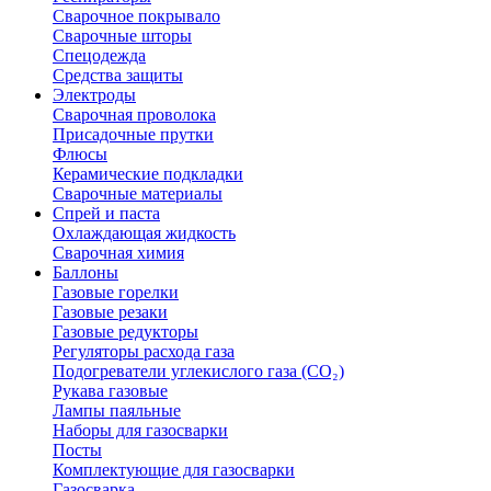
Сварочное покрывало
Сварочные шторы
Спецодежда
Средства защиты
Электроды
Сварочная проволока
Присадочные прутки
Флюсы
Керамические подкладки
Сварочные материалы
Спрей и паста
Охлаждающая жидкость
Сварочная химия
Баллоны
Газовые горелки
Газовые резаки
Газовые редукторы
Регуляторы расхода газа
Подогреватели углекислого газа (CO₂)
Рукава газовые
Лампы паяльные
Наборы для газосварки
Посты
Комплектующие для газосварки
Газосварка