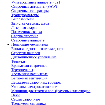
Универсальные аппараты (3в1)
Сварочные автоматы (SAW)
Сварочные генераторы
Трансформаторы
Выпрямители
Зачистка сварных швов
Лазерная сварка
Плазменная сварка
Сварка пластика
Сварочные аппараты
Подающие механизмы
Блоки жидкостного охлаждения
Строгачи канавок
Дистанционное управление
Тележки
Вращатели сварочные
Термопеналы
Угольники магнитные
Вытяжная вентиляция
Держатели сварочных горелок
Клапаны электромагнитные
Машинки для заточки вольфрамовых электродов
Печи
Столы сварочные
Тренажеры сварщика