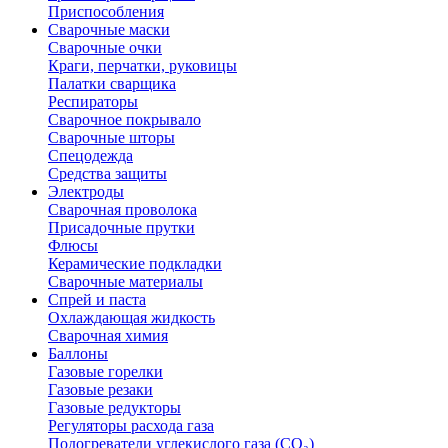
Приспособления
Сварочные маски
Сварочные очки
Краги, перчатки, руковицы
Палатки сварщика
Респираторы
Сварочное покрывало
Сварочные шторы
Спецодежда
Средства защиты
Электроды
Сварочная проволока
Присадочные прутки
Флюсы
Керамические подкладки
Сварочные материалы
Спрей и паста
Охлаждающая жидкость
Сварочная химия
Баллоны
Газовые горелки
Газовые резаки
Газовые редукторы
Регуляторы расхода газа
Подогреватели углекислого газа (CO₂)