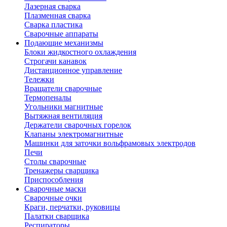
Лазерная сварка
Плазменная сварка
Сварка пластика
Сварочные аппараты
Подающие механизмы
Блоки жидкостного охлаждения
Строгачи канавок
Дистанционное управление
Тележки
Вращатели сварочные
Термопеналы
Угольники магнитные
Вытяжная вентиляция
Держатели сварочных горелок
Клапаны электромагнитные
Машинки для заточки вольфрамовых электродов
Печи
Столы сварочные
Тренажеры сварщика
Приспособления
Сварочные маски
Сварочные очки
Краги, перчатки, руковицы
Палатки сварщика
Респираторы