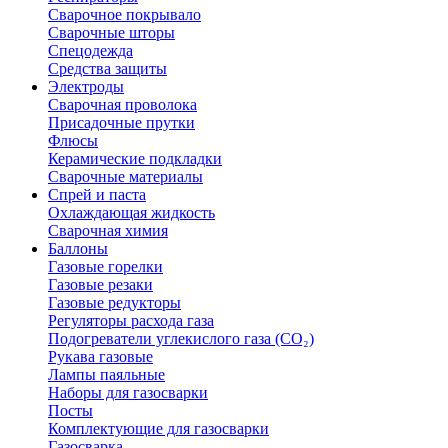
Сварочное покрывало
Сварочные шторы
Спецодежда
Средства защиты
Электроды
Сварочная проволока
Присадочные прутки
Флюсы
Керамические подкладки
Сварочные материалы
Спрей и паста
Охлаждающая жидкость
Сварочная химия
Баллоны
Газовые горелки
Газовые резаки
Газовые редукторы
Регуляторы расхода газа
Подогреватели углекислого газа (CO₂)
Рукава газовые
Лампы паяльные
Наборы для газосварки
Посты
Комплектующие для газосварки
Газосварка