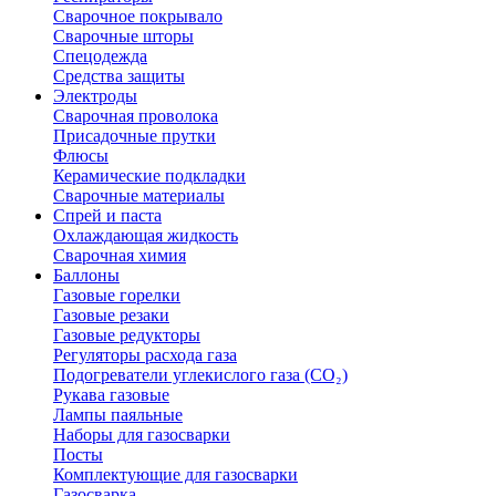
Сварочное покрывало
Сварочные шторы
Спецодежда
Средства защиты
Электроды
Сварочная проволока
Присадочные прутки
Флюсы
Керамические подкладки
Сварочные материалы
Спрей и паста
Охлаждающая жидкость
Сварочная химия
Баллоны
Газовые горелки
Газовые резаки
Газовые редукторы
Регуляторы расхода газа
Подогреватели углекислого газа (CO₂)
Рукава газовые
Лампы паяльные
Наборы для газосварки
Посты
Комплектующие для газосварки
Газосварка