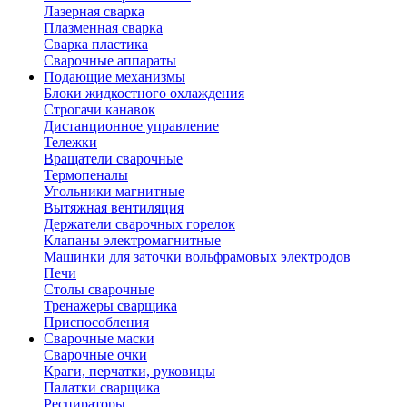
Лазерная сварка
Плазменная сварка
Сварка пластика
Сварочные аппараты
Подающие механизмы
Блоки жидкостного охлаждения
Строгачи канавок
Дистанционное управление
Тележки
Вращатели сварочные
Термопеналы
Угольники магнитные
Вытяжная вентиляция
Держатели сварочных горелок
Клапаны электромагнитные
Машинки для заточки вольфрамовых электродов
Печи
Столы сварочные
Тренажеры сварщика
Приспособления
Сварочные маски
Сварочные очки
Краги, перчатки, руковицы
Палатки сварщика
Респираторы