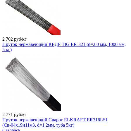
2 702
руб/кг
Пруток нержавеющий КЕДР TIG ER-321 (d=2.0 мм, 1000 мм,
5 кг)
2 771
руб/кг
Пруток нержавеющий Сварог ELKRAFT ER316LSI
(Св-04х19н11м3, d=1.2мм, туба 5кг)
Cashback