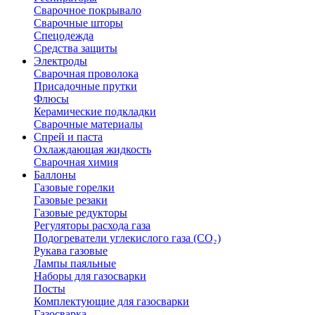
Сварочное покрывало
Сварочные шторы
Спецодежда
Средства защиты
Электроды
Сварочная проволока
Присадочные прутки
Флюсы
Керамические подкладки
Сварочные материалы
Спрей и паста
Охлаждающая жидкость
Сварочная химия
Баллоны
Газовые горелки
Газовые резаки
Газовые редукторы
Регуляторы расхода газа
Подогреватели углекислого газа (CO₂)
Рукава газовые
Лампы паяльные
Наборы для газосварки
Посты
Комплектующие для газосварки
Газосварка