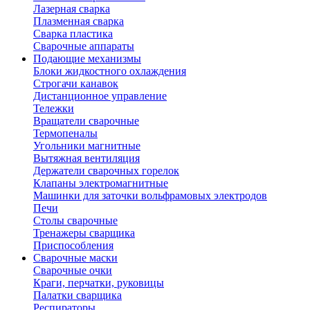
Лазерная сварка
Плазменная сварка
Сварка пластика
Сварочные аппараты
Подающие механизмы
Блоки жидкостного охлаждения
Строгачи канавок
Дистанционное управление
Тележки
Вращатели сварочные
Термопеналы
Угольники магнитные
Вытяжная вентиляция
Держатели сварочных горелок
Клапаны электромагнитные
Машинки для заточки вольфрамовых электродов
Печи
Столы сварочные
Тренажеры сварщика
Приспособления
Сварочные маски
Сварочные очки
Краги, перчатки, руковицы
Палатки сварщика
Респираторы