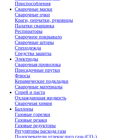
Приспособления
Сварочные маски
Сварочные очки
Краги, перчатки, руковицы
Палатки сварщика
Респираторы
Сварочное покрывало
Сварочные шторы
Спецодежда
Средства защиты
Электроды
Сварочная проволока
Присадочные прутки
Флюсы
Керамические подкладки
Сварочные материалы
Спрей и паста
Охлаждающая жидкость
Сварочная химия
Баллоны
Газовые горелки
Газовые резаки
Газовые редукторы
Регуляторы расхода газа
Подогреватели углекислого газа (CO₂)