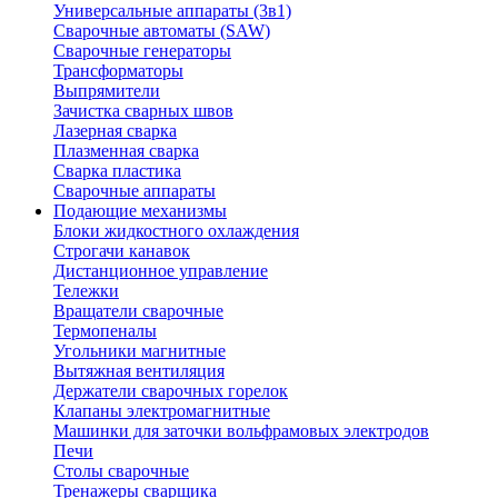
Универсальные аппараты (3в1)
Сварочные автоматы (SAW)
Сварочные генераторы
Трансформаторы
Выпрямители
Зачистка сварных швов
Лазерная сварка
Плазменная сварка
Сварка пластика
Сварочные аппараты
Подающие механизмы
Блоки жидкостного охлаждения
Строгачи канавок
Дистанционное управление
Тележки
Вращатели сварочные
Термопеналы
Угольники магнитные
Вытяжная вентиляция
Держатели сварочных горелок
Клапаны электромагнитные
Машинки для заточки вольфрамовых электродов
Печи
Столы сварочные
Тренажеры сварщика