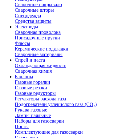
Сварочное покрывало
Сварочные шторы
Спецодежда
Средства защиты
Электроды
Сварочная проволока
Присадочные прутки
Флюсы
Керамические подкладки
Сварочные материалы
Спрей и паста
Охлаждающая жидкость
Сварочная химия
Баллоны
Газовые горелки
Газовые резаки
Газовые редукторы
Регуляторы расхода газа
Подогреватели углекислого газа (CO₂)
Рукава газовые
Лампы паяльные
Наборы для газосварки
Посты
Комплектующие для газосварки
Газосварка