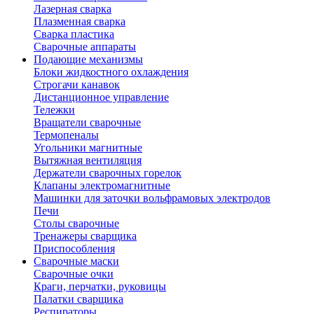
Лазерная сварка
Плазменная сварка
Сварка пластика
Сварочные аппараты
Подающие механизмы
Блоки жидкостного охлаждения
Строгачи канавок
Дистанционное управление
Тележки
Вращатели сварочные
Термопеналы
Угольники магнитные
Вытяжная вентиляция
Держатели сварочных горелок
Клапаны электромагнитные
Машинки для заточки вольфрамовых электродов
Печи
Столы сварочные
Тренажеры сварщика
Приспособления
Сварочные маски
Сварочные очки
Краги, перчатки, руковицы
Палатки сварщика
Респираторы