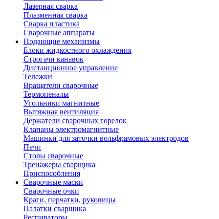
Лазерная сварка
Плазменная сварка
Сварка пластика
Сварочные аппараты
Подающие механизмы
Блоки жидкостного охлаждения
Строгачи канавок
Дистанционное управление
Тележки
Вращатели сварочные
Термопеналы
Угольники магнитные
Вытяжная вентиляция
Держатели сварочных горелок
Клапаны электромагнитные
Машинки для заточки вольфрамовых электродов
Печи
Столы сварочные
Тренажеры сварщика
Приспособления
Сварочные маски
Сварочные очки
Краги, перчатки, руковицы
Палатки сварщика
Респираторы