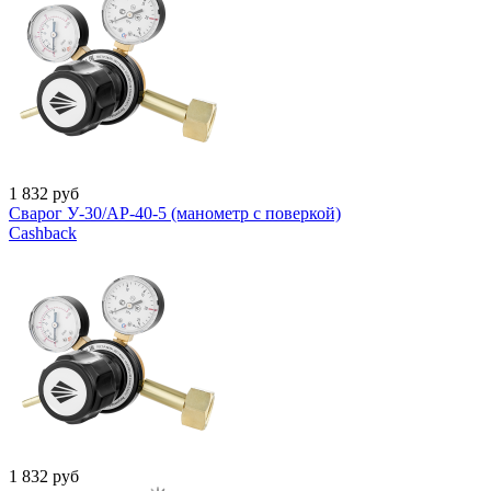
1 832
руб
Сварог У-30/АР-40-5 (манометр с поверкой)
Cashback
1 832
руб