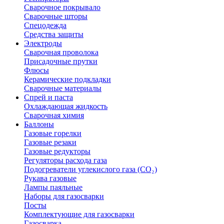
Сварочное покрывало
Сварочные шторы
Спецодежда
Средства защиты
Электроды
Сварочная проволока
Присадочные прутки
Флюсы
Керамические подкладки
Сварочные материалы
Спрей и паста
Охлаждающая жидкость
Сварочная химия
Баллоны
Газовые горелки
Газовые резаки
Газовые редукторы
Регуляторы расхода газа
Подогреватели углекислого газа (CO₂)
Рукава газовые
Лампы паяльные
Наборы для газосварки
Посты
Комплектующие для газосварки
Газосварка