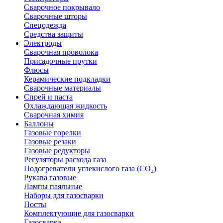
Сварочное покрывало
Сварочные шторы
Спецодежда
Средства защиты
Электроды
Сварочная проволока
Присадочные прутки
Флюсы
Керамические подкладки
Сварочные материалы
Спрей и паста
Охлаждающая жидкость
Сварочная химия
Баллоны
Газовые горелки
Газовые резаки
Газовые редукторы
Регуляторы расхода газа
Подогреватели углекислого газа (CO₂)
Рукава газовые
Лампы паяльные
Наборы для газосварки
Посты
Комплектующие для газосварки
Газосварка