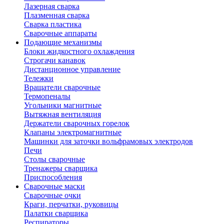
Лазерная сварка
Плазменная сварка
Сварка пластика
Сварочные аппараты
Подающие механизмы
Блоки жидкостного охлаждения
Строгачи канавок
Дистанционное управление
Тележки
Вращатели сварочные
Термопеналы
Угольники магнитные
Вытяжная вентиляция
Держатели сварочных горелок
Клапаны электромагнитные
Машинки для заточки вольфрамовых электродов
Печи
Столы сварочные
Тренажеры сварщика
Приспособления
Сварочные маски
Сварочные очки
Краги, перчатки, руковицы
Палатки сварщика
Респираторы