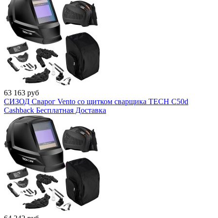
63 163
руб
СИЗОД Сварог Vento со щитком сварщика TECH C50d
Cashback
Бесплатная Доставка