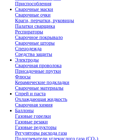
Приспособления
Сварочные маски
Сварочные очки
Краги, перчатки, руковицы
Палатки сварщика
Респираторы
Сварочное покрывало
Сварочные шторы
Спецодежда
Средства защиты
Электроды
Сварочная проволока
Присадочные прутки
Флюсы
Керамические подкладки
Сварочные материалы
Спрей и паста
Охлаждающая жидкость
Сварочная химия
Баллоны
Газовые горелки
Газовые резаки
Газовые редукторы
Регуляторы расхода газа
Подогреватели углекислого газа (CO₂)