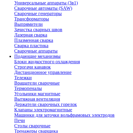
Универсальные аппараты (3в1)
Сварочные автоматы (SAW)
Сварочные генераторы
Трансформаторы
Выпрямители
Зачистка сварных швов
Лазерная сварка
Плазменная сварка
Сварка пластика
Сварочные аппараты
Подающие механизмы
Блоки жидкостного охлаждения
Строгачи канавок
Дистанционное управление
Тележки
Вращатели сварочные
Термопеналы
Угольники магнитные
Вытяжная вентиляция
Держатели сварочных горелок
Клапаны электромагнитные
Машинки для заточки вольфрамовых электродов
Печи
Столы сварочные
Тренажеры сварщика