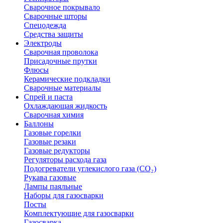
Сварочное покрывало
Сварочные шторы
Спецодежда
Средства защиты
Электроды
Сварочная проволока
Присадочные прутки
Флюсы
Керамические подкладки
Сварочные материалы
Спрей и паста
Охлаждающая жидкость
Сварочная химия
Баллоны
Газовые горелки
Газовые резаки
Газовые редукторы
Регуляторы расхода газа
Подогреватели углекислого газа (CO₂)
Рукава газовые
Лампы паяльные
Наборы для газосварки
Посты
Комплектующие для газосварки
Газосварка