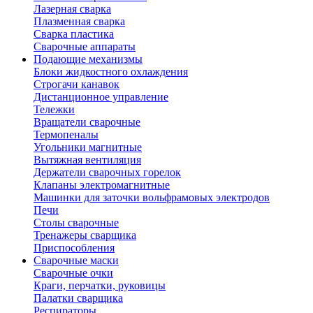
Лазерная сварка
Плазменная сварка
Сварка пластика
Сварочные аппараты
Подающие механизмы
Блоки жидкостного охлаждения
Строгачи канавок
Дистанционное управление
Тележки
Вращатели сварочные
Термопеналы
Угольники магнитные
Вытяжная вентиляция
Держатели сварочных горелок
Клапаны электромагнитные
Машинки для заточки вольфрамовых электродов
Печи
Столы сварочные
Тренажеры сварщика
Приспособления
Сварочные маски
Сварочные очки
Краги, перчатки, руковицы
Палатки сварщика
Респираторы