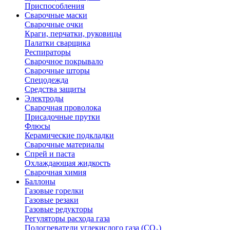
Приспособления
Сварочные маски
Сварочные очки
Краги, перчатки, руковицы
Палатки сварщика
Респираторы
Сварочное покрывало
Сварочные шторы
Спецодежда
Средства защиты
Электроды
Сварочная проволока
Присадочные прутки
Флюсы
Керамические подкладки
Сварочные материалы
Спрей и паста
Охлаждающая жидкость
Сварочная химия
Баллоны
Газовые горелки
Газовые резаки
Газовые редукторы
Регуляторы расхода газа
Подогреватели углекислого газа (CO₂)