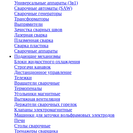
Универсальные аппараты (3в1)
Сварочные автоматы (SAW)
Сварочные генераторы
Трансформаторы
Выпрямители
Зачистка сварных швов
Лазерная сварка
Плазменная сварка
Сварка пластика
Сварочные аппараты
Подающие механизмы
Блоки жидкостного охлаждения
Строгачи канавок
Дистанционное управление
Тележки
Вращатели сварочные
Термопеналы
Угольники магнитные
Вытяжная вентиляция
Держатели сварочных горелок
Клапаны электромагнитные
Машинки для заточки вольфрамовых электродов
Печи
Столы сварочные
Тренажеры сварщика