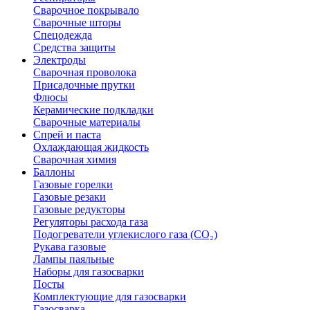
Сварочное покрывало
Сварочные шторы
Спецодежда
Средства защиты
Электроды
Сварочная проволока
Присадочные прутки
Флюсы
Керамические подкладки
Сварочные материалы
Спрей и паста
Охлаждающая жидкость
Сварочная химия
Баллоны
Газовые горелки
Газовые резаки
Газовые редукторы
Регуляторы расхода газа
Подогреватели углекислого газа (CO₂)
Рукава газовые
Лампы паяльные
Наборы для газосварки
Посты
Комплектующие для газосварки
Газосварка