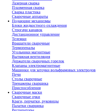
Лазерная сварка
Плазменная сварка
Сварка пластика
Сварочные аппараты
Подающие механизмы
Блоки жидкостного охлаждения
Строгачи канавок
Дистанционное управление
Тележки
Вращатели сварочные
Термопеналы
Угольники магнитные
Вытяжная вентиляция
Держатели сварочных горелок
Клапаны электромагнитные
Машинки для заточки вольфрамовых электродов
Печи
Столы сварочные
Тренажеры сварщика
Приспособления
Сварочные маски
Сварочные очки
Краги, перчатки, руковицы
Палатки сварщика
Респираторы