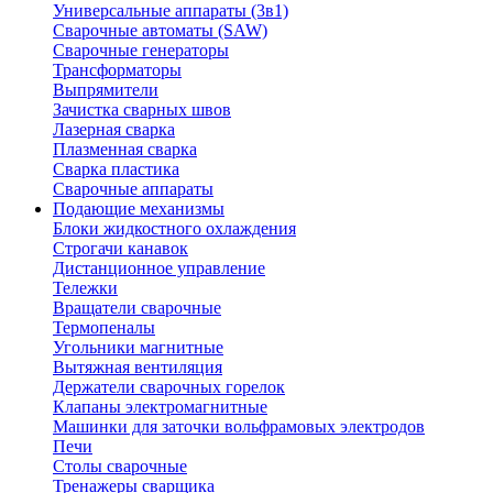
Универсальные аппараты (3в1)
Сварочные автоматы (SAW)
Сварочные генераторы
Трансформаторы
Выпрямители
Зачистка сварных швов
Лазерная сварка
Плазменная сварка
Сварка пластика
Сварочные аппараты
Подающие механизмы
Блоки жидкостного охлаждения
Строгачи канавок
Дистанционное управление
Тележки
Вращатели сварочные
Термопеналы
Угольники магнитные
Вытяжная вентиляция
Держатели сварочных горелок
Клапаны электромагнитные
Машинки для заточки вольфрамовых электродов
Печи
Столы сварочные
Тренажеры сварщика