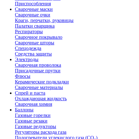
Приспособления
Сварочные маски
Сварочные очки
Краги, перчатки, руковицы
Палатки сварщика
Респираторы
Сварочное покрывало
Сварочные шторы
Спецодежда
Средства защиты
Электроды
Сварочная проволока
Присадочные прутки
Флюсы
Керамические подкладки
Сварочные материалы
Спрей и паста
Охлаждающая жидкость
Сварочная химия
Баллоны
Газовые горелки
Газовые резаки
Газовые редукторы
Регуляторы расхода газа
Подогреватели углекислого газа (CO₂)