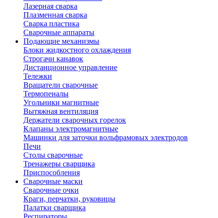
Лазерная сварка
Плазменная сварка
Сварка пластика
Сварочные аппараты
Подающие механизмы
Блоки жидкостного охлаждения
Строгачи канавок
Дистанционное управление
Тележки
Вращатели сварочные
Термопеналы
Угольники магнитные
Вытяжная вентиляция
Держатели сварочных горелок
Клапаны электромагнитные
Машинки для заточки вольфрамовых электродов
Печи
Столы сварочные
Тренажеры сварщика
Приспособления
Сварочные маски
Сварочные очки
Краги, перчатки, руковицы
Палатки сварщика
Респираторы