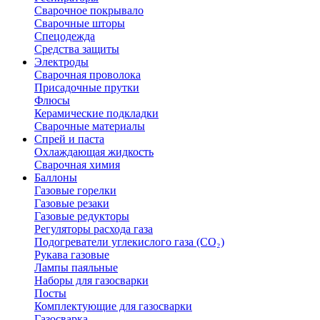
Сварочное покрывало
Сварочные шторы
Спецодежда
Средства защиты
Электроды
Сварочная проволока
Присадочные прутки
Флюсы
Керамические подкладки
Сварочные материалы
Спрей и паста
Охлаждающая жидкость
Сварочная химия
Баллоны
Газовые горелки
Газовые резаки
Газовые редукторы
Регуляторы расхода газа
Подогреватели углекислого газа (CO₂)
Рукава газовые
Лампы паяльные
Наборы для газосварки
Посты
Комплектующие для газосварки
Газосварка