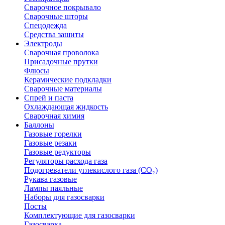
Сварочное покрывало
Сварочные шторы
Спецодежда
Средства защиты
Электроды
Сварочная проволока
Присадочные прутки
Флюсы
Керамические подкладки
Сварочные материалы
Спрей и паста
Охлаждающая жидкость
Сварочная химия
Баллоны
Газовые горелки
Газовые резаки
Газовые редукторы
Регуляторы расхода газа
Подогреватели углекислого газа (CO₂)
Рукава газовые
Лампы паяльные
Наборы для газосварки
Посты
Комплектующие для газосварки
Газосварка