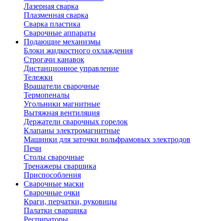
Лазерная сварка
Плазменная сварка
Сварка пластика
Сварочные аппараты
Подающие механизмы
Блоки жидкостного охлаждения
Строгачи канавок
Дистанционное управление
Тележки
Вращатели сварочные
Термопеналы
Угольники магнитные
Вытяжная вентиляция
Держатели сварочных горелок
Клапаны электромагнитные
Машинки для заточки вольфрамовых электродов
Печи
Столы сварочные
Тренажеры сварщика
Приспособления
Сварочные маски
Сварочные очки
Краги, перчатки, руковицы
Палатки сварщика
Респираторы