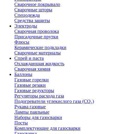
Сварочное покрывало
Сварочные шторы
Спецодежда
Средства защиты
Электроды
Сварочная проволока
Присадочные прутки
Флюсы
Керамические подкладки
Сварочные материалы
Спрей и паста
Охлаждающая жидкость
Сварочная химия
Баллоны
Газовые горелки
Газовые резаки
Газовые редукторы
Регуляторы расхода газа
Подогреватели углекислого газа (CO₂)
Рукава газовые
Лампы паяльные
Наборы для газосварки
Посты
Комплектующие для газосварки
Газосварка