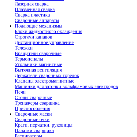
Лазерная сварка
Плазменная сварка
Сварка пластика
Сварочные аппараты
Подающие механизмы
Блоки жидкостного охлаждения
Строгачи канавок
Дистанционное управление
Тележки
Вращатели сварочные
Термопеналы
Угольники магнитные
Вытяжная вентиляция
Держатели сварочных горелок
Клапаны электромагнитные
Машинки для заточки вольфрамовых электродов
Печи
Столы сварочные
Тренажеры сварщика
Приспособления
Сварочные маски
Сварочные очки
Краги, перчатки, руковицы
Палатки сварщика
Респираторы