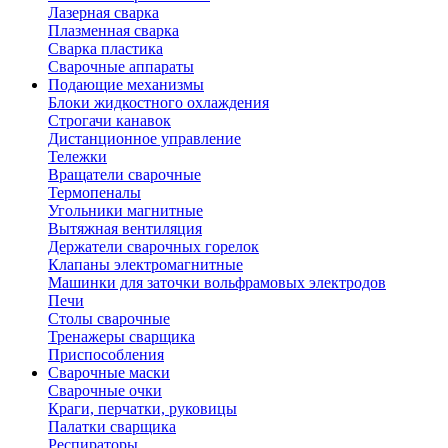
Лазерная сварка
Плазменная сварка
Сварка пластика
Сварочные аппараты
Подающие механизмы
Блоки жидкостного охлаждения
Строгачи канавок
Дистанционное управление
Тележки
Вращатели сварочные
Термопеналы
Угольники магнитные
Вытяжная вентиляция
Держатели сварочных горелок
Клапаны электромагнитные
Машинки для заточки вольфрамовых электродов
Печи
Столы сварочные
Тренажеры сварщика
Приспособления
Сварочные маски
Сварочные очки
Краги, перчатки, руковицы
Палатки сварщика
Респираторы