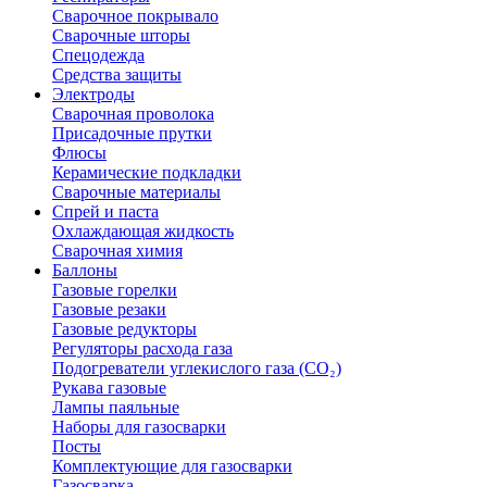
Сварочное покрывало
Сварочные шторы
Спецодежда
Средства защиты
Электроды
Сварочная проволока
Присадочные прутки
Флюсы
Керамические подкладки
Сварочные материалы
Спрей и паста
Охлаждающая жидкость
Сварочная химия
Баллоны
Газовые горелки
Газовые резаки
Газовые редукторы
Регуляторы расхода газа
Подогреватели углекислого газа (CO₂)
Рукава газовые
Лампы паяльные
Наборы для газосварки
Посты
Комплектующие для газосварки
Газосварка