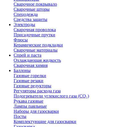
Сварочное покрывало
Сварочные шторы
Спецодежда
Средства защиты
Электроды
Сварочная проволока
Присадочные прутки
Флюсы
Керамические подкладки
Сварочные материалы
Спрей и паста
Охлаждающая жидкость
Сварочная химия
Баллоны
Газовые горелки
Газовые резаки
Газовые редукторы
Регуляторы расхода газа
Подогреватели углекислого газа (CO₂)
Рукава газовые
Лампы паяльные
Наборы для газосварки
Посты
Комплектующие для газосварки
Газосварка