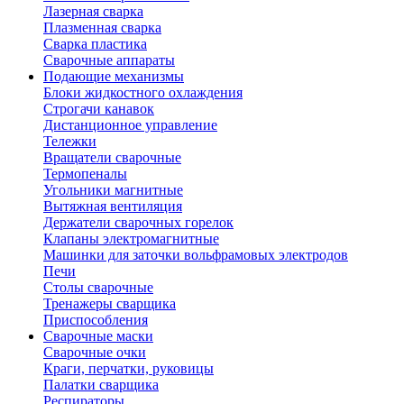
Лазерная сварка
Плазменная сварка
Сварка пластика
Сварочные аппараты
Подающие механизмы
Блоки жидкостного охлаждения
Строгачи канавок
Дистанционное управление
Тележки
Вращатели сварочные
Термопеналы
Угольники магнитные
Вытяжная вентиляция
Держатели сварочных горелок
Клапаны электромагнитные
Машинки для заточки вольфрамовых электродов
Печи
Столы сварочные
Тренажеры сварщика
Приспособления
Сварочные маски
Сварочные очки
Краги, перчатки, руковицы
Палатки сварщика
Респираторы