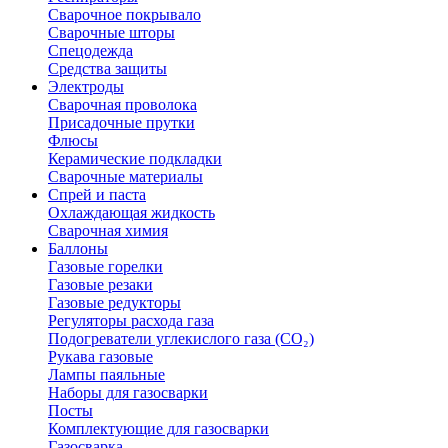
Сварочное покрывало
Сварочные шторы
Спецодежда
Средства защиты
Электроды
Сварочная проволока
Присадочные прутки
Флюсы
Керамические подкладки
Сварочные материалы
Спрей и паста
Охлаждающая жидкость
Сварочная химия
Баллоны
Газовые горелки
Газовые резаки
Газовые редукторы
Регуляторы расхода газа
Подогреватели углекислого газа (CO₂)
Рукава газовые
Лампы паяльные
Наборы для газосварки
Посты
Комплектующие для газосварки
Газосварка