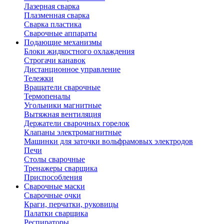
Лазерная сварка
Плазменная сварка
Сварка пластика
Сварочные аппараты
Подающие механизмы
Блоки жидкостного охлаждения
Строгачи канавок
Дистанционное управление
Тележки
Вращатели сварочные
Термопеналы
Угольники магнитные
Вытяжная вентиляция
Держатели сварочных горелок
Клапаны электромагнитные
Машинки для заточки вольфрамовых электродов
Печи
Столы сварочные
Тренажеры сварщика
Приспособления
Сварочные маски
Сварочные очки
Краги, перчатки, руковицы
Палатки сварщика
Респираторы