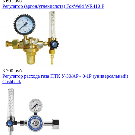
3 691
руб
Регулятор (аргон/углекислота) FoxWeld WR410-F
3 700
руб
Регулятор расхода газа ПТК У-30/АР-40-1Р (универсальный)
Cashback