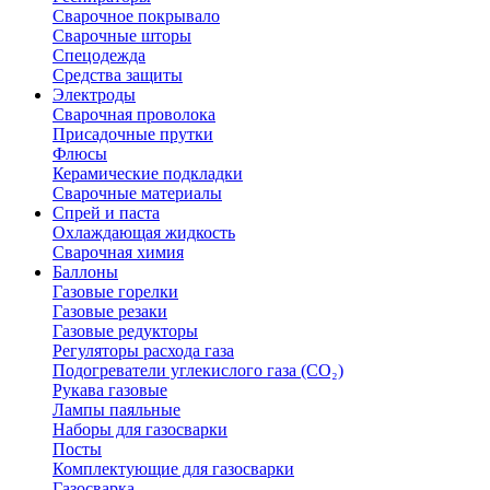
Сварочное покрывало
Сварочные шторы
Спецодежда
Средства защиты
Электроды
Сварочная проволока
Присадочные прутки
Флюсы
Керамические подкладки
Сварочные материалы
Спрей и паста
Охлаждающая жидкость
Сварочная химия
Баллоны
Газовые горелки
Газовые резаки
Газовые редукторы
Регуляторы расхода газа
Подогреватели углекислого газа (CO₂)
Рукава газовые
Лампы паяльные
Наборы для газосварки
Посты
Комплектующие для газосварки
Газосварка