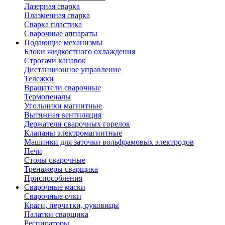
Лазерная сварка
Плазменная сварка
Сварка пластика
Сварочные аппараты
Подающие механизмы
Блоки жидкостного охлаждения
Строгачи канавок
Дистанционное управление
Тележки
Вращатели сварочные
Термопеналы
Угольники магнитные
Вытяжная вентиляция
Держатели сварочных горелок
Клапаны электромагнитные
Машинки для заточки вольфрамовых электродов
Печи
Столы сварочные
Тренажеры сварщика
Приспособления
Сварочные маски
Сварочные очки
Краги, перчатки, руковицы
Палатки сварщика
Респираторы