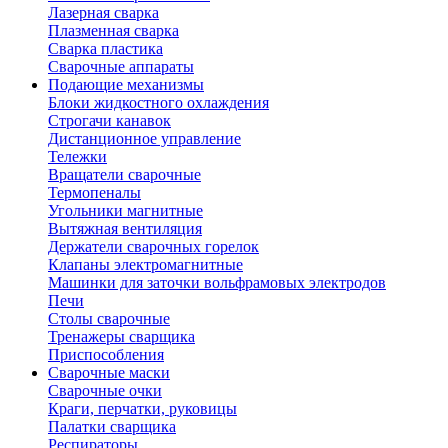
Лазерная сварка
Плазменная сварка
Сварка пластика
Сварочные аппараты
Подающие механизмы
Блоки жидкостного охлаждения
Строгачи канавок
Дистанционное управление
Тележки
Вращатели сварочные
Термопеналы
Угольники магнитные
Вытяжная вентиляция
Держатели сварочных горелок
Клапаны электромагнитные
Машинки для заточки вольфрамовых электродов
Печи
Столы сварочные
Тренажеры сварщика
Приспособления
Сварочные маски
Сварочные очки
Краги, перчатки, руковицы
Палатки сварщика
Респираторы