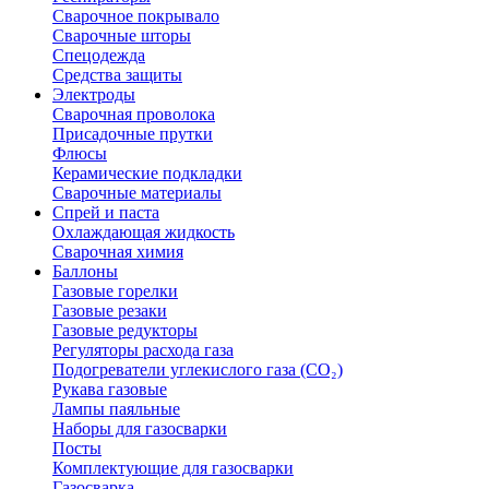
Сварочное покрывало
Сварочные шторы
Спецодежда
Средства защиты
Электроды
Сварочная проволока
Присадочные прутки
Флюсы
Керамические подкладки
Сварочные материалы
Спрей и паста
Охлаждающая жидкость
Сварочная химия
Баллоны
Газовые горелки
Газовые резаки
Газовые редукторы
Регуляторы расхода газа
Подогреватели углекислого газа (CO₂)
Рукава газовые
Лампы паяльные
Наборы для газосварки
Посты
Комплектующие для газосварки
Газосварка